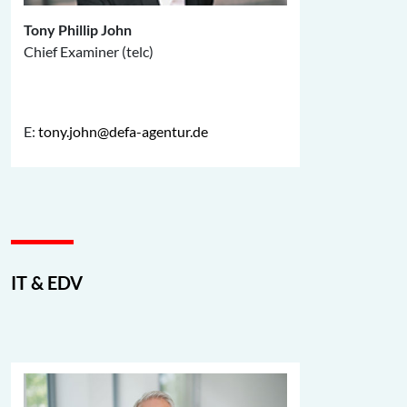
Tony Phillip John
Chief Examiner (telc)
E:
tony.john@defa-agentur.de
IT & EDV