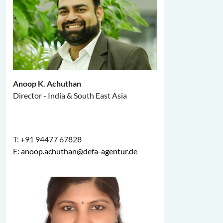
Anoop K. Achuthan
Director - India & South East Asia
T: +91 94477 67828
E:
anoop.achuthan@defa-agentur.de