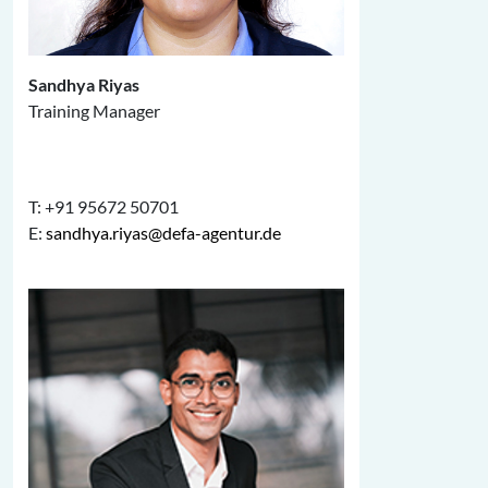
Sandhya Riyas
Training Manager
T: +91 95672 50701
E:
sandhya.riyas@defa-agentur.de